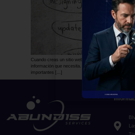
Cuando creas un sitio web, hay ciertos elementos que
información que necesita. Al incluir estos ingredient
importantes […]
Informac
Bl
La
Ti