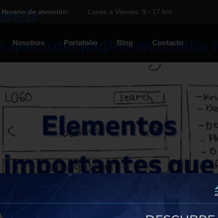
 web
Horario de atención:
Lunes a Viernes: 9 - 17 hrs
s que toda página web debe 
Nosotros
Portafolio
Blog
Contacto