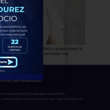
nciales para atraer a tu público y proporcionarle la
sar. Entonces, ¿cuáles son los elementos más
ervicio personalizado
na metodología probada para desarrollar,
 y automatizar tu empresa para que esté lista para el