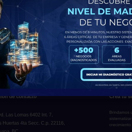
 siempre debes incluir para que tenga éxito. Estos elementos son ese
es clave, puedes crear un sitio web informativo y que sea fácil de u
ión de contacto
Crea tu s
Brindamos u
vd. Las Lomas 6402 Int. 7,
sistematizar
s Huertas 4ta Secc. C.p. 22116,
crecimiento
juana, BC.