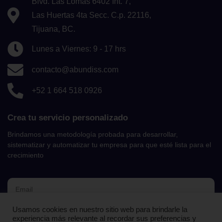
Blvd. Las Lomas 6402 Int. 7,
Las Huertas 4ta Secc. C.p. 22116,
Tijuana, BC.
Lunes a Viernes: 9 - 17 hrs
contacto@abundiss.com
+52 1 664 518 0926
Crea tu servicio personalizado
Brindamos una metodología probada para desarrollar,
sistematizar y automatizar tu empresa para que esté lista para el
crecimiento
Usamos cookies en nuestro sitio web para brindarle la
UNIRME AL NEWSLETTER
experiencia más relevante al recordar sus preferencias y