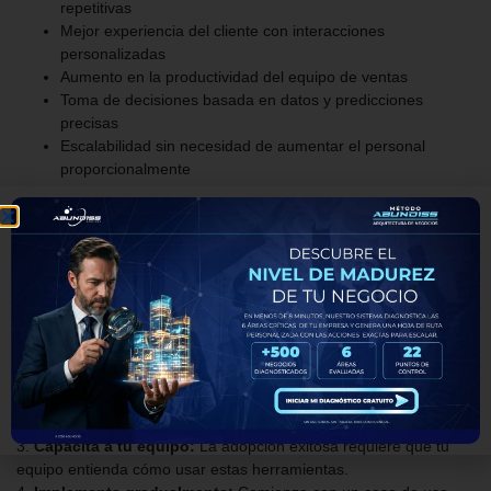
repetitivas
Mejor experiencia del cliente con interacciones
personalizadas
Aumento en la productividad del equipo de ventas
Toma de decisiones basada en datos y predicciones
precisas
Escalabilidad sin necesidad de aumentar el personal
proporcionalmente
Cómo empezar con IA en
CRM en tu PYME
Para integrar soluciones CRM con IA en tu pequeña o mediana
empresa, sigue estos pasos:
1.
Evalúa tus necesidades:
Identifica qué procesos necesitan
automatización.
2.
Elige la plataforma adecuada:
Plataformas como HubSpot,
Salesforce o Zoho ofrecen funciones de inteligencia artificial.
3.
Capacita a tu equipo:
La adopción exitosa requiere que tu
equipo entienda cómo usar estas herramientas.