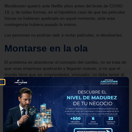
Blockbuster quebró ante Netflix años antes del brote de COVID-
19, y, de todas formas, en el hipotético caso de que las películas
físicas no hubieran quebrado en aquel momento, ante esta
contingencia hubiera pasado lo mismo.
Las personas no podrían salir a rentar películas, ni devolverlas.
Montarse en la ola
El problema es abandonar el concepto del cambio, no se trata de
que unas empresas quebrarán y llegarán nuevas, si no que el
mundo tiene que ser emprendedor, innovador, no debe temer al
cambio, existir es esforzarse así que hay que dar lo mejor que
tengamos.
Blockbuster podría ser Netflix si no fuera porque quería seguir
cobrando recargos por la gente que no podía gastar gasolina en
ir hasta el establecimiento, que aparte de pagar membresía
cobraba el alquiler de las mismas películas o juegos.
No nos malentiendan, no es un negocio malvado, mucho tiempo