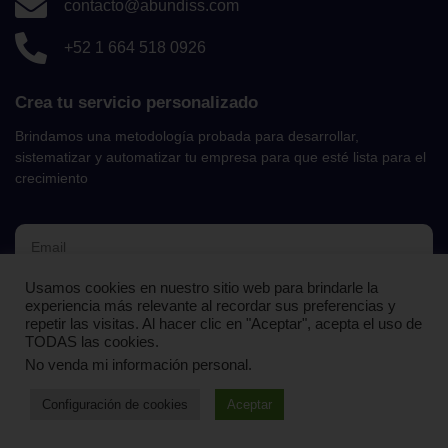
contacto@abundiss.com
+52 1 664 518 0926
Crea tu servicio personalizado
Brindamos una metodología probada para desarrollar,
sistematizar y automatizar tu empresa para que esté lista para el
crecimiento
Usamos cookies en nuestro sitio web para brindarle la
UNIRME AL NEWSLETTER
experiencia más relevante al recordar sus preferencias y
repetir las visitas. Al hacer clic en "Aceptar", acepta el uso de
TODAS las cookies.
No venda mi información personal
.
Configuración de cookies
Aceptar
© 2023 Abundiss Services. Todos los derechos reservados.
Diseñado con
por nosotros.