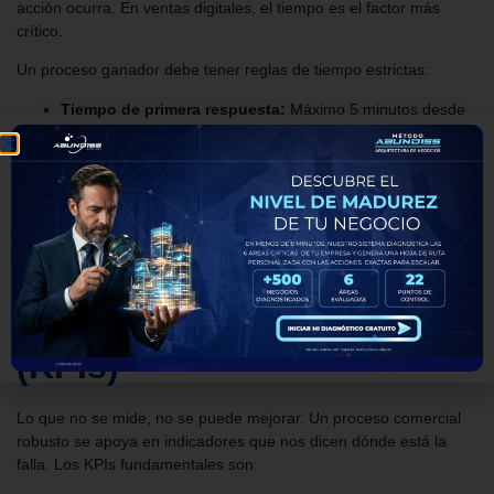
acción ocurra. En ventas digitales, el tiempo es el factor más
crítico.
Un proceso ganador debe tener reglas de tiempo estrictas:
Tiempo de primera respuesta:
Máximo 5 minutos desde
que entra el lead.
Tiempo de seguimiento:
Si el cliente no responde, ¿en
cuántas horas se debe realizar el segundo intento?
Tiempo de inactividad:
¿Cuándo se considera un lead
como “perdido” si no hay interacción?
Si no mides estos tiempos, estás permitiendo que la desidia de tu
equipo (o la tuya) destruya tu rentabilidad.
5. Indicadores de Gestión
(KPIs)
Lo que no se mide, no se puede mejorar. Un proceso comercial
robusto se apoya en indicadores que nos dicen dónde está la
falla. Los KPIs fundamentales son: