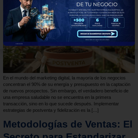
En el mundo del marketing digital, la mayoría de los negocios
concentran el 90% de su energía y presupuesto en la captación
de nuevos prospectos. Sin embargo, el verdadero beneficio de
una empresa saludable no se encuentra en la primera
transacción, sino en lo que sucede después. Implementar
estrategias de postventa y fidelización es la […]
Metodologías de Ventas: El
Secreto para Estandarizar