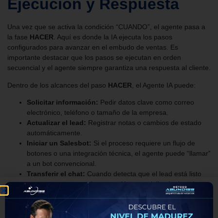
Ejecución y Respuesta
Una vez que se activa la condición “CUANDO”, el agente pasa a
la fase
HACER
. Aquí es donde la IA ejecuta los pasos
configurados para avanzar en el embudo de ventas. Es
importante destacar que los pasos se ejecutan en orden
secuencial y el agente siempre garantiza una respuesta al cliente.
Dentro de los alcances del paso
HACER
, el Agente IA puede:
Solicitar información:
Pedir datos clave como correo
electrónico, teléfono o tamaño de la empresa.
Actualizar el lead:
Registrar notas o cambios de estado
automáticamente.
Iniciar un Salesbot:
Si el proceso requiere un flujo de
botones o una integración técnica, el agente puede “llamar”
a un bot convencional.
Transferir el chat:
Cuando detecta que el lead está listo
para comprar o requiere atención especializada, lo asigna
a un asesor humano.
3. MÁS: El Control