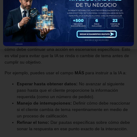
Detallado de la
Conversación
El campo
MÁS
es lo que otorga al Agente IA su capacidad
consultiva. Permite añadir instrucciones adicionales que guían
cómo debe continuar una acción en escenarios específicos. Esto
es vital para evitar que la IA se rinda o cambie de tema antes de
cumplir su objetivo.
Por ejemplo, puedes usar el campo
MÁS
para instruir a la IA a:
Esperar hasta obtener datos:
No avanzar al siguiente
paso hasta que el cliente proporcione la información
requerida (como un número de pedido).
Manejo de interrupciones:
Definir cómo debe reaccionar
si el cliente cambia de tema repentinamente en medio de
un proceso de calificación.
Refinar el tono:
Dar pautas específicas sobre cómo debe
sonar la respuesta en ese punto exacto de la interacción.