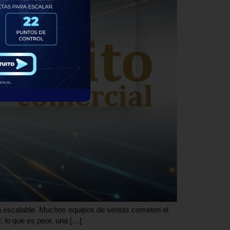
sea escalable. Muchos equipos de ventas cometen el
, lo que es peor, una […]