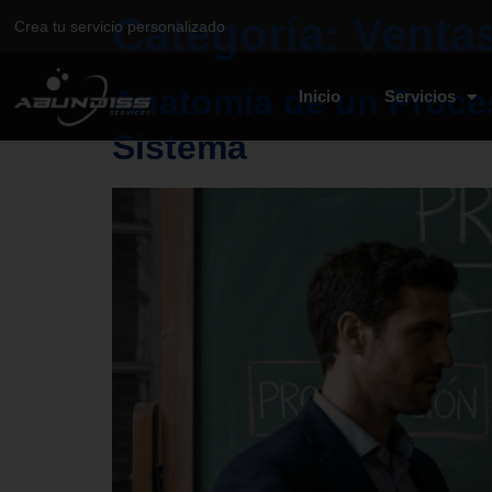
Categoría:
Venta
Crea tu servicio personalizado
Anatomía de un Proces
Inicio
Servicios
Sistema