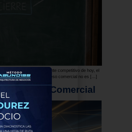
el entorno digital altamente competitivo de hoy, el
omercial ganador. Un proceso comercial no es […]
ar tu Éxito Comercial